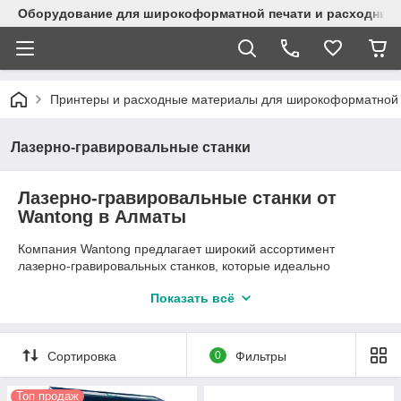
Оборудование для широкоформатной печати и расходные 
Принтеры и расходные материалы для широкоформатной 
Лазерно-гравировальные станки
Лазерно-гравировальные станки от
Wantong в Алматы
Компания Wantong предлагает широкий ассортимент
лазерно-гравировальных станков, которые идеально
подходят для создания высококачественной продукции с
Показать всё
точной гравировкой на различных материалах. Наши
устройства предназначены для различных сфер бизнеса,
включая производство рекламной продукции, изготовление
сувениров, подарков, а также для нужд промышленности, где
Сортировка
0
Фильтры
требуется высокая точность и скорость обработки
материалов.
Топ продаж