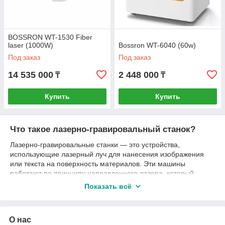
BOSSRON WT-1530 Fiber
laser (1000W)
Bossron WT-6040 (60w)
Под заказ
Под заказ
14 535 000
2 448 000
₸
₸
Купить
Купить
Что такое лазерно-гравировальный станок?
Лазерно-гравировальные станки — это устройства,
использующие лазерный луч для нанесения изображения
или текста на поверхность материалов. Эти машины
работают по принципу направленного лазера, который
нагревает и испаряет верхний слой материала, создавая на
Показать всё
нем высококачественные изображения или гравировки.
Наши лазерные станки предлагают превосходную точность,
устойчивость и долговечность, что делает их незаменимыми
О нас
в современных производственных процессах.