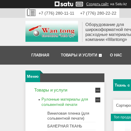
Создать сайт
на Satu.kz
+7 (776) 280-11-11
+7 (776) 280-22-22
Оборудование для
широкоформатной печ
расходные материалы
компании «Wantong»
ГЛАВНАЯ
ТОВАРЫ И УСЛУГИ
О НАС
Ткань с
Товары и услуги
Рулонные материалы для
сольвентной печати
Виниловая пленка (для
Топ прод
сольвентной печати)
БАНЕРНАЯ ТКАНЬ