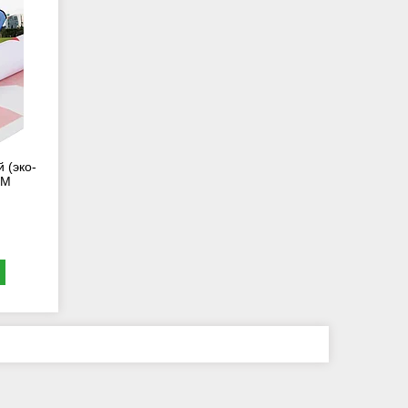
 (эко-
0M