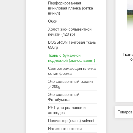
Перфорированная
виниловая пленка (сетка
винил)
Обои
Холст эко- сольвентной
печати (420 гр)
BOSSRON Тентовая ткань
650гр
Ткан
Ткань с бумажной
с
подложкой (эко-сольвент)
Светоотражающая пленка
сотая форма
Эко сольвентный Бэклит
／200g
Эко сольвентный
Фотобумага
PET для роллапов и
хстендов
Полиэстер (ткань) solvent
Натяжные потолки