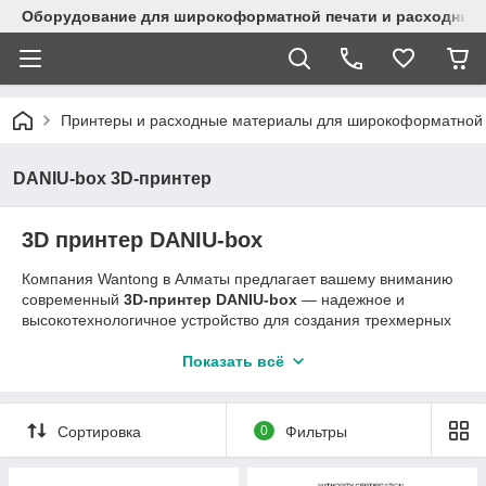
Оборудование для широкоформатной печати и расходные 
Принтеры и расходные материалы для широкоформатной 
DANIU-box 3D-принтер
3D принтер DANIU-box
Компания Wantong в Алматы предлагает вашему вниманию
современный
3D-принтер DANIU-box
— надежное и
высокотехнологичное устройство для создания трехмерных
объектов с использованием прочной пластиковой нити. Это
отличный выбор как для профессионалов, так и для
Показать всё
начинающих пользователей, интересующихся
возможностями аддитивных технологий.
Сортировка
0
Фильтры