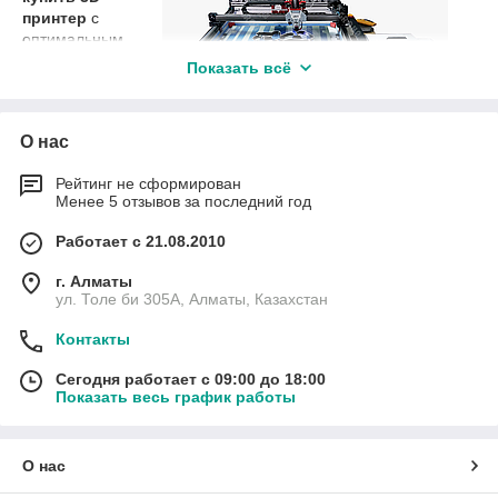
принтер
с
оптимальным
соотношением
Показать всё
цены и
качества,
DANIU-box
О нас
станет идеальным решением. Модель разработана с учетом
высоких стандартов качества и удобства использования, что
Рейтинг не сформирован
делает её доступной для применения в образовательных
Менее 5 отзывов за последний год
учреждениях, инженерных лабораториях и в домашних
мастерских.
Работает с 21.08.2010
г. Алматы
Высокая точность печати
ул. Толе би 305А, Алматы, Казахстан
Принтер поддерживает использование
пластиковой
нити для 3D-принтера
диаметром 1,75 мм, что
Контакты
позволяет добиваться высокой точности печати и
создавать сложные модели с детализированной
Сегодня работает с 09:00 до 18:00
структурой.
Показать весь график работы
Совместимость с популярными материалами
О нас
DANIU-box поддерживает печать с использованием
различных пластиковых нитей, включая PLA, ABS и