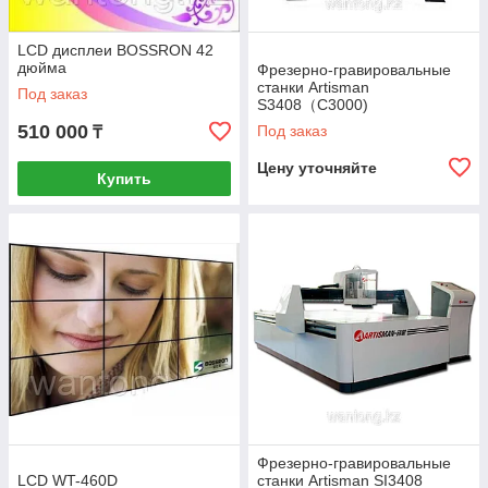
LCD дисплеи BOSSRON 42
дюйма
Фрезерно-гравировальные
станки Artisman
Под заказ
S3408（C3000)
510 000
Под заказ
₸
Цену уточняйте
Купить
Фрезерно-гравировальные
LCD WT-460D
станки Artisman SI3408