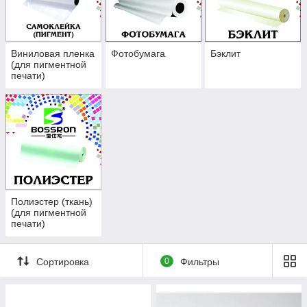
позволяющая передать все нюансы цветовой палитры.
Виниловая пленка
Фотобумага
Бэклит
(для пигментной
печати)
Полиэстер (ткань)
(для пигментной
печати)
Сортировка
0
Фильтры