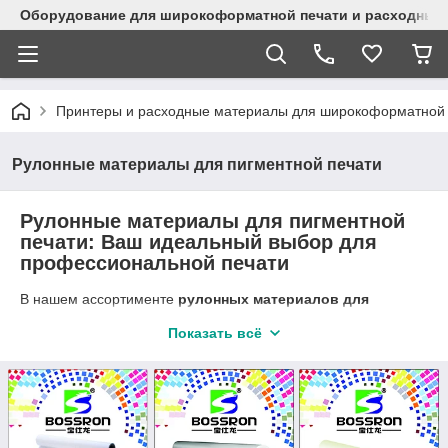
Оборудование для широкоформатной печати и расходные 
Принтеры и расходные материалы для широкоформатной 
Рулонные материалы для пигментной печати
Рулонные материалы для пигментной
печати: Ваш идеальный выбор для
профессиональной печати
В нашем ассортименте
рулонных материалов для
пигментной печати
вы найдете все необходимое для
Показать всё
достижения выдающихся результатов в ваших проектах. Мы
предлагаем
виниловую пленку
, которая обеспечивает
яркие цвета и отличную устойчивость к внешним
воздействиям, идеально подходящую для создания наклеек
и вывесок. В наличии также
фотобумага
, гарантирующая
высокое качество печати изображений и фотографий,