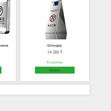
наков
Штендер
14 280 ₸
В наличии
Купить