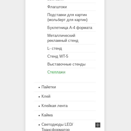
Флагштоки
Подставки для картин
(мольберт для картин)
Буклетница А-4 формата
Металлический
рекламный стенд
L- стенд
Стенд WT-5
Выставочные стенды
Cтеллажи
Пайетки
Клей
Клейкая лента
Кайма
Светодиоды LED/
Трансформатор