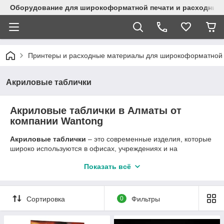
Оборудование для широкоформатной печати и расходные 
Принтеры и расходные материалы для широкоформатной 
Акриловые таблички
Акриловые таблички в Алматы от
компании Wantong
Акриловые таблички
– это современные изделия, которые
широко используются в офисах, учреждениях и на
предприятиях для обозначения зон, указателей и
Показать всё
информационных блоков. Благодаря своей эстетичности,
прочности и разнообразию форм, такие таблички стали
востребованным решением для создания привлекательного
дизайна и информативных указателей.
Сортировка
0
Фильтры