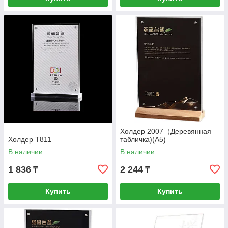
Холдер 2007（Деревянная
Холдер T811
табличка)(A5)
В наличии
В наличии
1 836
2 244
₸
₸
Купить
Купить