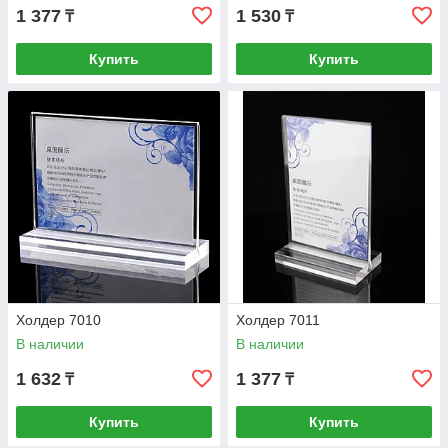
1 377
1 530
₸
₸
Купить
Купить
Холдер 7010
Холдер 7011
В наличии
В наличии
1 632
1 377
₸
₸
Купить
Купить