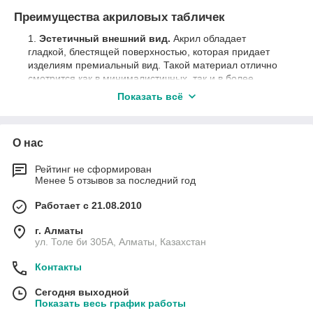
Преимущества акриловых табличек
Эстетичный внешний вид.
Акрил обладает
гладкой, блестящей поверхностью, которая придает
изделиям премиальный вид. Такой материал отлично
смотрится как в минималистичных, так и в более
сложных интерьерах.
Показать всё
Прочность и долговечность.
Акрил устойчив к
механическим повреждениям, а также воздействию
влаги и солнечных лучей, что делает его подходящим
О нас
для использования как внутри помещений, так и на
улице.
Рейтинг не сформирован
Менее 5 отзывов за последний год
Широкие возможности для кастомизации.
Таблички могут быть изготовлены различных размеров,
Работает с 21.08.2010
форм и цветов. Нанесение гравировки или печати
позволяет персонализировать изделия, добавляя
г. Алматы
логотипы, текст или изображения.
ул. Толе би 305А, Алматы, Казахстан
Легкость установки.
Акриловые таблички легко
Контакты
монтируются на стены, двери и другие поверхности,
что упрощает их использование.
Сегодня выходной
Показать весь график работы
Возможности применения