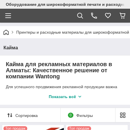
Оборудование для широкоформатной печати и расходные 
Принтеры и расходные материалы для широкоформатной 
Кайма
Кайма для рекламных материалов в
Алматы: Качественное решение от
компании Wantong
Для успешного продвижения рекламной продукции важна
каждая деталь. Одним из значимых элементов,
придающих
Показать всё
презентабельный и
завершенный вид любому
рекламному материалу,
является кайма. Компания
Сортировка
0
Фильтры
Wantong, расположенная в
Алматы, предлагает
Топ продаж
Топ продаж