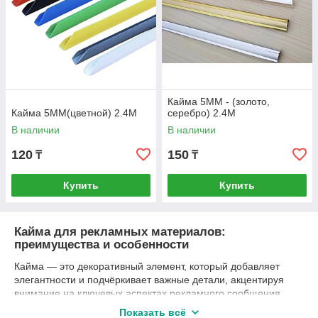
Кайма 5MM - (золото,
Кайма 5MM(цветной) 2.4M
серебро) 2.4M
В наличии
В наличии
120
150
₸
₸
Купить
Купить
Кайма для рекламных материалов:
преимущества и особенности
Кайма — это декоративный элемент, который добавляет
элегантности и подчёркивает важные детали, акцентируя
внимание на ключевых аспектах рекламного сообщения.
Она создаёт гармоничный контраст и выделяет содержимое,
Показать всё