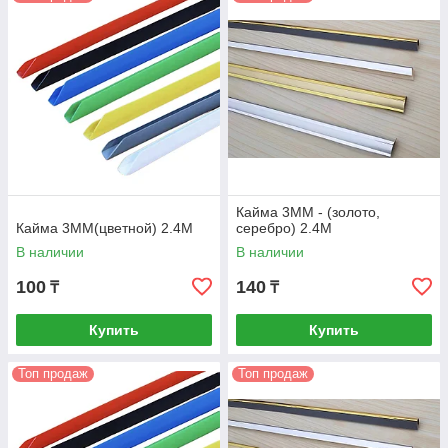
высококачественную кайму
для рекламных материалов с
возможностью доставки по всему Казахстану.
Кайма 3MM - (золото,
Кайма 3MM(цветной) 2.4M
серебро) 2.4M
В наличии
В наличии
100
140
₸
₸
Купить
Купить
Топ продаж
Топ продаж