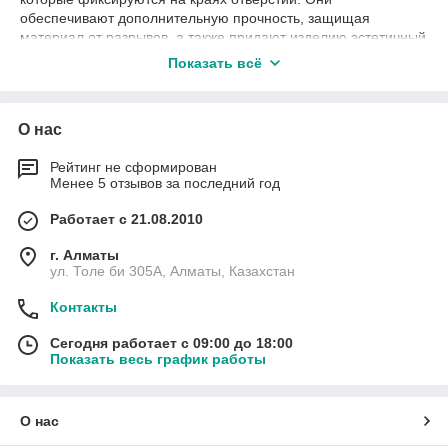
обеспечивают дополнительную прочность, защищая
материал от разрывов, а также придают изделию эстетичный
вид. Используются люверсы:
Показать всё
в швейной промышленности (для создания
креплений, шнуровок, декора);
в наружной рекламе
О нас
(укрепление баннеров,
плакатов);
Рейтинг не сформирован
Менее 5 отзывов за последний год
в полиграфии
(изготовление папок,
Работает с 21.08.2010
рекламных материалов);
г. Алматы
в изготовлении тентов,
ул. Толе би 305А, Алматы, Казахстан
чехлов, одежды и
аксессуаров.
Контакты
Люверсы представлены в
различных размерах и
Сегодня работает с 09:00 до 18:00
Показать весь график работы
материалах, чтобы соответствовать требованиям каждого
клиента. Например, металлические люверсы идеально
подходят для баннеров и швейных изделий, а пластиковые –
для легких материалов.
О нас
Пробойники для люверсов