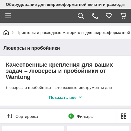
Оборудование для широкоформатной печати и расходные 
Принтеры и расходные материалы для широкоформатной 
Люверсы и пробойники
Качественные крепления для ваших
задач – люверсы и пробойники от
Wantong
Люверсы и пробойники – это важные инструменты для
надежного крепления материалов и создания аккуратных
Показать всё
отверстий в тканях, бумаге, коже и пластике. В компании
Wantong
в Алматы представлен большой ассортимент
качественных изделий, которые подойдут как для
профессионального использования, так и для домашних
Сортировка
0
Фильтры
задач.