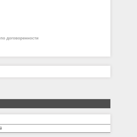
й
по договоренности
й