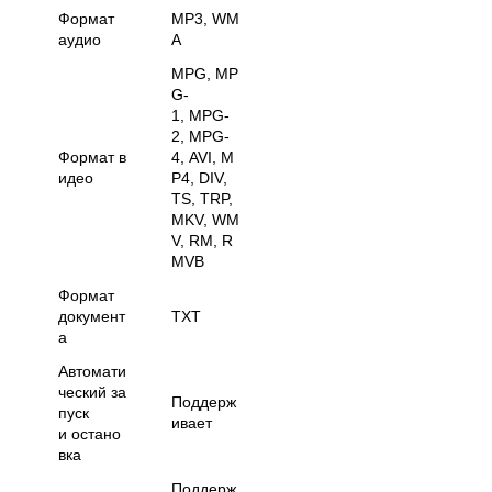
Формат
MP3, WM
аудио
A
MPG, MP
G-
1, MPG-
2, MPG-
Формат в
4, AVI, M
идео
P4, DIV,
TS, TRP,
MKV, WM
V, RM, R
MVB
Формат
документ
TXT
а
Автомати
ческий за
Поддерж
пуск
ивает
и остано
вка
Поддерж