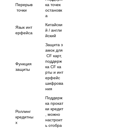
Перерыв
ка точек
точки
остановк
а
Китайски
Язык инт
й / англи
ерфейса
йский
Защита з
амок для
CF карт,
поддерж
Функция
ка CF ка
защиты
рты и инт
ерфейс
шифрова
ния
Поддерж
ка прокат
ки кредит
Роллинг
, можно
кредитны
настроит
х
ь отобра