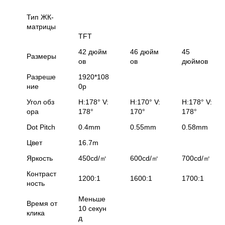
Тип ЖК-
матрицы
TFT
42 дюйм
46 дюйм
45
Размеры
ов
ов
дюймов
Разреше
1920*108
ние
0p
Угол обз
H:178° V:
H:170° V:
H:178° V:
ора
178°
170°
178°
Dot Pitch
0.4mm
0.55mm
0.58mm
Цвет
16.7m
Яркость
450cd/㎡
600cd/㎡
700cd/㎡
Контраст
1200:1
1600:1
1700:1
ность
Меньше
Время от
10 секун
клика
д