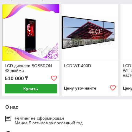
LCD дисплеи BOSSRON
LCD WT-400D
LCD
42 дюйма
WT-
нас
510 000
₸
Цену уточняйте
Цен
Купить
О нас
Рейтинг не сформирован
Менее 5 отзывов за последний год