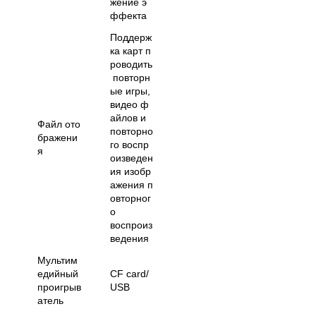
жение э
ффекта
Поддерж
ка карт п
роводить
повторн
ые игры,
видео ф
айлов и
Файл ото
повторно
бражени
го воспр
я
оизведен
ия изобр
ажения п
овторног
о
воспроиз
ведения
Мультим
едийный
CF card/
проигрыв
USB
атель