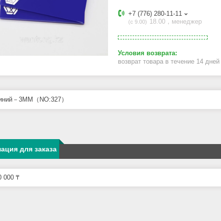
+7 (776) 280-11-11
18.00，менеджер
с 9.00
возврат товара в течение 14 дне
синий－3MM（NO:327）
ация для заказа
 000 ₸