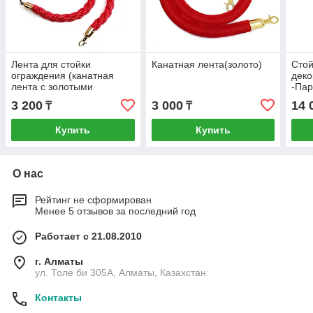
Лента для стойки
Канатная лента(золото)
Стой
ограждения (канатная
деко
лента с золотыми
-Пар
вставками для стоек
3 200
3 000
14 
₸
₸
ограждения)
Купить
Купить
О нас
Рейтинг не сформирован
Менее 5 отзывов за последний год
Работает с 21.08.2010
г. Алматы
ул. Толе би 305А, Алматы, Казахстан
Контакты