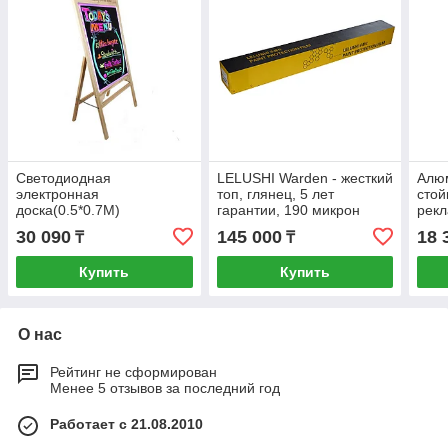
Светодиодная
LELUSHI Warden - жесткий
Алю
электронная
топ, глянец, 5 лет
стой
доска(0.5*0.7M)
гарантии, 190 микрон
рек
(1.52*15M)
30 090
145 000
18 
₸
₸
Купить
Купить
О нас
Рейтинг не сформирован
Менее 5 отзывов за последний год
Работает с 21.08.2010