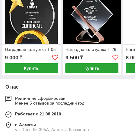
Наградная статуэтка T-05
Наградная статуэтка T-26
Нагр
9 000
9 500
8 0
₸
₸
Купить
Купить
О нас
Рейтинг не сформирован
Менее 5 отзывов за последний год
Работает с 21.08.2010
г. Алматы
ул. Толе би 305А, Алматы, Казахстан