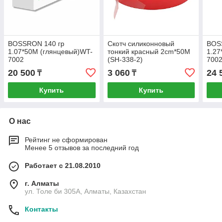
BOSSRON 140 гр
Скотч силиконновый
BOS
1.07*50M (глянцевый)WT-
тонкий красный 2cm*50M
1.27
7002
(SH-338-2)
700
20 500
3 060
24 
₸
₸
Купить
Купить
О нас
Рейтинг не сформирован
Менее 5 отзывов за последний год
Работает с 21.08.2010
г. Алматы
ул. Толе би 305А, Алматы, Казахстан
Контакты