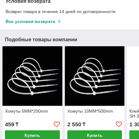
Условия возврата
Возврат товара в течение 14 дней по договоренности
Все условия возврата
Подобные товары компании
Хомуты 5MM*200mm
Хомуты 10MM*500mm
Клей
SH 
459
2 550
1 3
₸
₸
Купить
Купить