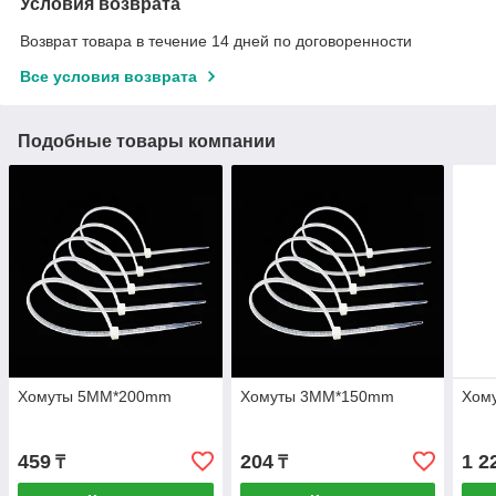
Условия возврата
Возврат товара в течение 14 дней по договоренности
Все условия возврата
Подобные товары компании
Хомуты 5MM*200mm
Хомуты 3MM*150mm
Хом
459
204
1 2
₸
₸