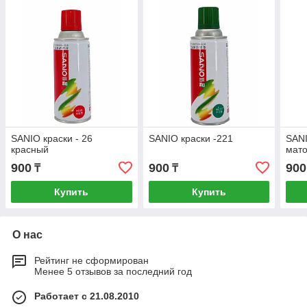
SANIO краски - 26
SANIO краски -221
SANI
красный
мат
900
900
900
₸
₸
Купить
Купить
О нас
Рейтинг не сформирован
Менее 5 отзывов за последний год
Работает с 21.08.2010