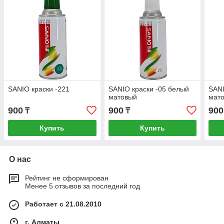
SANIO краски -221
SANIO краски -05 белый
SANI
матовый
мат
900
900
900
₸
₸
Купить
Купить
О нас
Рейтинг не сформирован
Менее 5 отзывов за последний год
Работает с 21.08.2010
г. Алматы