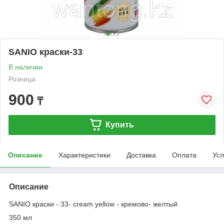
SANIO краски-33
В наличии
Розница
900
₸
Купить
Описание
Характеристики
Доставка
Оплата
Усл
Описание
SANIO краски - 33- cream yellow - кремово- желтый
350 мл