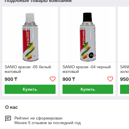
Подобные товары компании
SANIO краски -05 белый
SANIO краски -04 черный
SANI
матовый
матовый
золо
900
900
950
₸
₸
Купить
Купить
О нас
Рейтинг не сформирован
Менее 5 отзывов за последний год