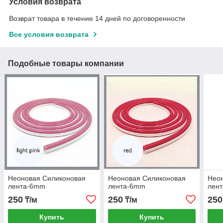
Условия возврата
Возврат товара в течение 14 дней по договоренности
Все условия возврата
Подобные товары компании
Неоновая Силиконовая
Неоновая Силиконовая
Нео
лента-6mm
лента-6mm
лен
250
250
250
₸/м
₸/м
Купить
Купить