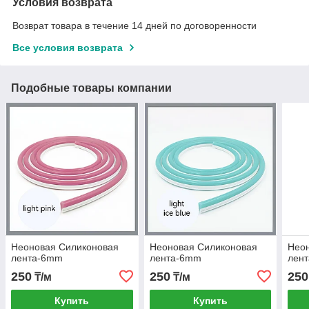
Условия возврата
Возврат товара в течение 14 дней по договоренности
Все условия возврата
Подобные товары компании
Неоновая Силиконовая
Неоновая Силиконовая
Нео
лента-6mm
лента-6mm
лен
250
250
250
₸/м
₸/м
Купить
Купить