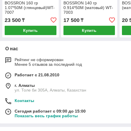
BOSSRON 160 гр
BOSSRON 140 гр
BOS
1.07*50M (глянцевый)WT-
0.914*50M (матовый) WT-
(ма
7007
7003
23 500
17 500
20 
₸
₸
Купить
Купить
О нас
Рейтинг не сформирован
Менее 5 отзывов за последний год
Работает с 21.08.2010
г. Алматы
ул. Толе би 305А, Алматы, Казахстан
Контакты
Сегодня работает с 09:00 до 15:00
Показать весь график работы