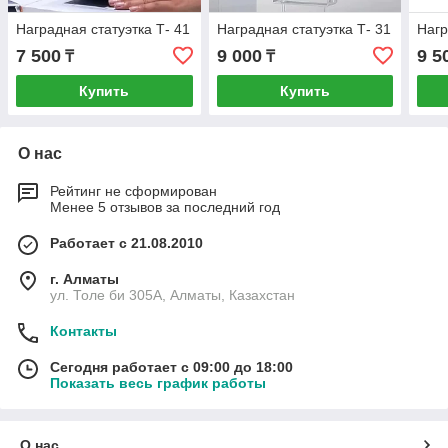
Наградная статуэтка Т- 41
Наградная статуэтка Т- 31
Нагр
7 500
9 000
9 5
₸
₸
Купить
Купить
О нас
Рейтинг не сформирован
Менее 5 отзывов за последний год
Работает с 21.08.2010
г. Алматы
ул. Толе би 305А, Алматы, Казахстан
Контакты
Сегодня работает с 09:00 до 18:00
Показать весь график работы
О нас