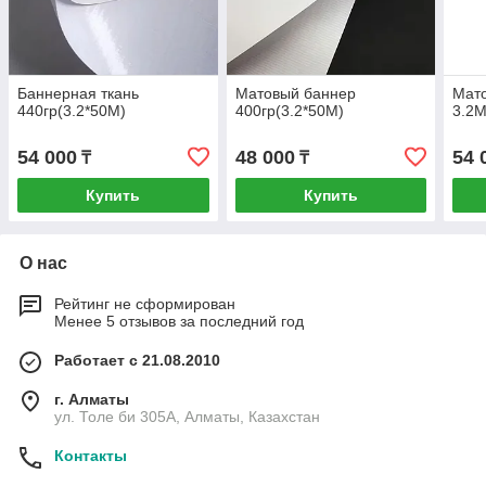
Баннерная ткань
Матовый баннер
Мато
440гр(3.2*50M)
400гр(3.2*50M)
3.2
54 000
48 000
54 
₸
₸
Купить
Купить
О нас
Рейтинг не сформирован
Менее 5 отзывов за последний год
Работает с 21.08.2010
г. Алматы
ул. Толе би 305А, Алматы, Казахстан
Контакты