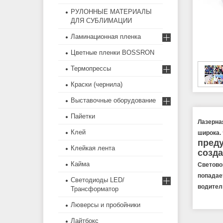
РУЛОННЫЕ МАТЕРИАЛЫ
ДЛЯ СУБЛИМАЦИИ
Ламинационная пленка
Цветные пленки BOSSRON
Термопрессы
Краски (чернила)
Выставочные оборудование
Пайетки
Лазерна
Клей
широка.
преду
Клейкая лента
созд
Кайма
Светово
попадае
Светодиоды LED/
водител
Трансформатор
Люверсы и пробойники
Лайтбокс