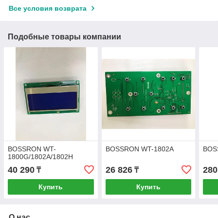
Все условия возврата
Подобные товары компании
BOSSRON WT-
BOSSRON WT-1802A
BOS
1800G/1802A/1802H
40 290
26 826
280
₸
₸
Купить
Купить
О нас