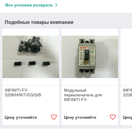
Все условия возврата
Подобные товары компании
INFINITI FY-
Модульный
INFI
3208/H/R/T/GS/S/B
переключатель для
3208
INFINITI FY-
3208/H/R/T/GS/S/B
Цену уточняйте
Цену уточняйте
Цен