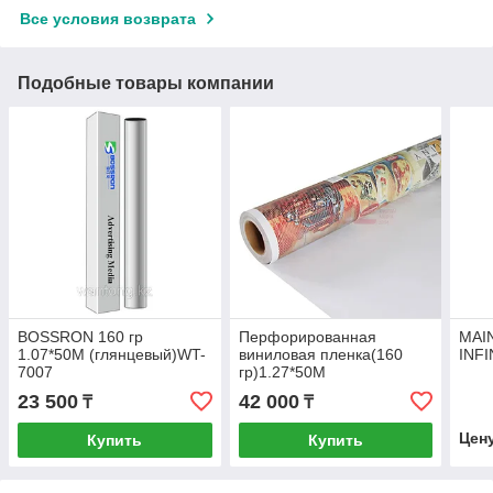
Все условия возврата
Подобные товары компании
BOSSRON 160 гр
Перфорированная
MAI
1.07*50M (глянцевый)WT-
виниловая пленка(160
INFI
7007
гр)1.27*50M
23 500
42 000
₸
₸
Цен
Купить
Купить