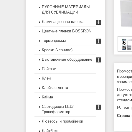
РУЛОННЫЕ МАТЕРИАЛЫ
ДЛЯ СУБЛИМАЦИИ
Ламинационная пленка
Цветные пленки BOSSRON
Термопрессы
Краски (чернила)
Выставочные оборудование
Пайетки
Промост
меропри
Клей
занимае
Клейкая лента
Промост
дегуста
Кайма
стендом
Светодиоды LED/
Разме
Трансформатор
Страна 
Люверсы и пробойники
Лайтбокс