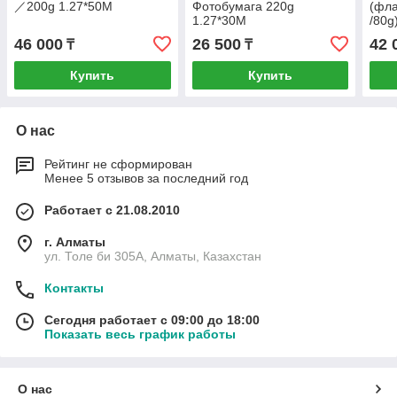
／200g 1.27*50M
Фотобумага 220g
(фла
1.27*30M
/80g
46 000
26 500
42 
₸
₸
Купить
Купить
О нас
Рейтинг не сформирован
Менее 5 отзывов за последний год
Работает с 21.08.2010
г. Алматы
ул. Толе би 305А, Алматы, Казахстан
Контакты
Сегодня работает с 09:00 до 18:00
Показать весь график работы
О нас