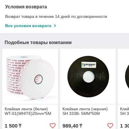
Условия возврата
Возврат товара в течение 14 дней по договоренности
Все условия возврата
Подобные товары компании
Клейкая лента (белая)
Клейкая лента (черная)
Клей
WT-01(WHITE)20mm*5M
SH 333B- 5MM*50M
SH 
1 500
989,40
1 3
₸
₸