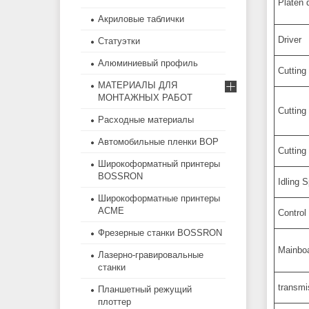
Platen 
Акриловые таблички
Driver
Статуэтки
Алюминиевый профиль
Cutting
МАТЕРИАЛЫ ДЛЯ
МОНТАЖНЫХ РАБОТ
Cutting
Расходные материалы
Автомобильные пленки BOP
Cutting
Широкоформатный принтеры
BOSSRON
Idling 
Широкоформатные принтеры
ACME
Control
Фрезерные станки BOSSRON
Mainbo
Лазерно-гравировальные
станки
transm
Планшетный режущий
плоттер