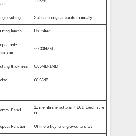
2 units
lder
rigin setting
Set each original points manually
utting length
Unlimited
epeatable
<0.005MM
recision
utting thickness
0.05MM-1MM
oise
60-65dB
11 membrane buttons + LCD touch scre
ontrol Panel
en
epeat Function
Offline a key re-engraved to start