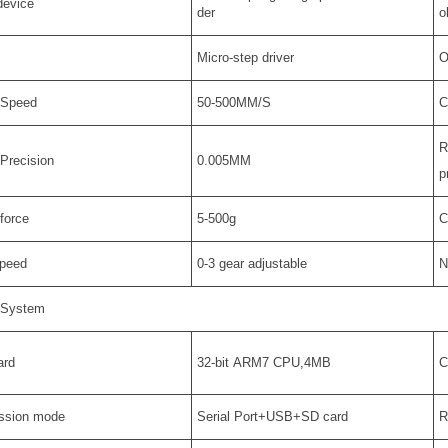
device
der
o
Micro-step driver
O
 Speed
50-500MM/S
C
R
 Precision
0.005MM
p
 force
5-500g
C
Speed
0-3 gear adjustable
N
 System
ard
32-bit ARM7 CPU,4MB
C
ission mode
Serial Port+USB+SD card
R