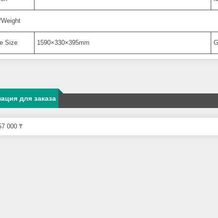
/Weight
e Size
1590×330×395mm
G
ация для заказа
7 000 ₸