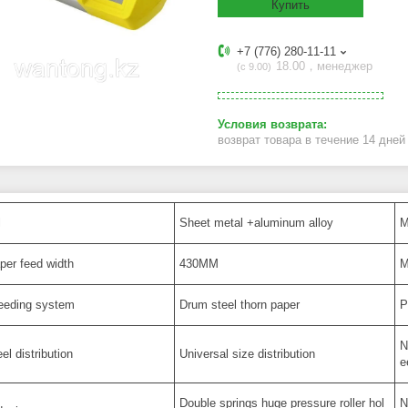
Купить
+7 (776) 280-11-11
18.00，менеджер
с 9.00
возврат товара в течение 14 дне
l
Sheet metal +aluminum alloy
M
er feed width
430MM
M
eeding system
Drum steel thorn paper
P
N
el distribution
Universal size distribution
e
Double springs huge pressure roller hol
N