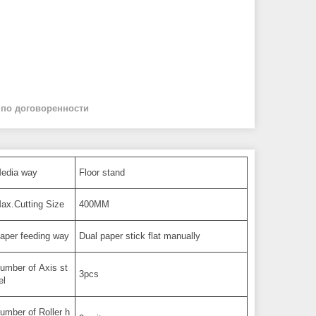
й
по договоренности
edia way
Floor stand
ax.Cutting Size
400MM
aper feeding way
Dual paper stick flat manually
umber of Axis st
3pcs
el
umber of Roller h