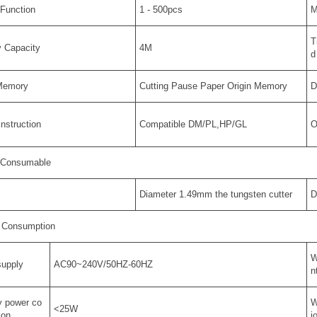
Function
1 - 500pcs
M
T
 Capacity
4M
d
 Memory
Cutting Pause Paper Origin Memory
D
Instruction
Compatible DM/PL,HP/GL
O
g Consumable
Diameter 1.49mm the tungsten cutter
D
e Consumption
W
supply
AC90~240V/50HZ-60HZ
n
y power co
W
<25W
ion
i