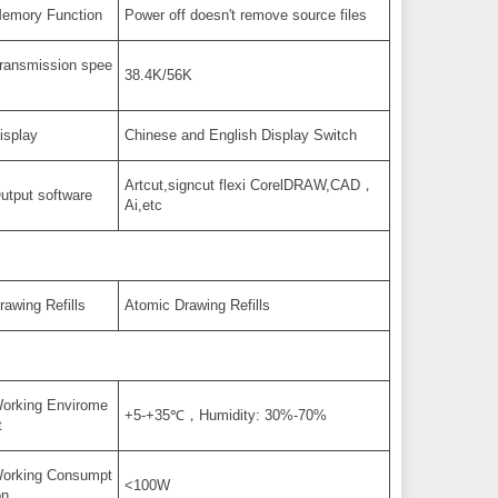
emory Function
Power off doesn't remove source files
ransmission spee
38.4K/56K
isplay
Chinese and English Display Switch
Artcut,signcut flexi CorelDRAW,CAD，
utput software
Ai,etc
rawing Refills
Atomic Drawing Refills
orking Envirome
+5-+35℃，Humidity: 30%-70%
t
orking Consumpt
<100W
on