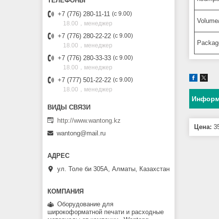
+7 (776) 280-11-11
с 9.00
Volume
18.00，менеджер
+7 (776) 280-22-22
с 9.00
Packag
18.00，менеджер
+7 (776) 280-33-33
с 9.00
18.00，менеджер
+7 (777) 501-22-22
с 9.00
18.00，менеджер
Информ
http://www.wantong.kz
Цена:
35
wantong@mail.ru
ул. Толе би 305А, Алматы, Казахстан
Оборудование для
широкоформатной печати и расходные