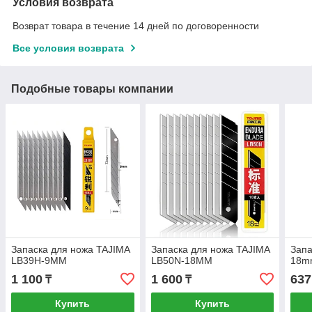
Условия возврата
Возврат товара в течение 14 дней по договоренности
Все условия возврата
Подобные товары компании
Запаска для ножа TAJIMA
Запаска для ножа TAJIMA
Запа
LB39H-9MM
LB50N-18MM
18m
1 100
1 600
637
₸
₸
Купить
Купить