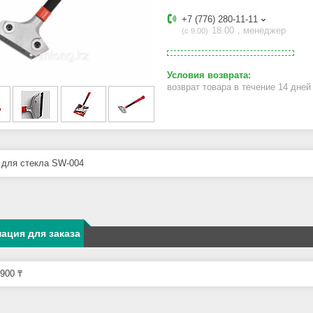
+7 (776) 280-11-11
18.00，менеджер
с 9.00
возврат товара в течение 14 дне
 для стекла SW-004
ация для заказа
900 ₸