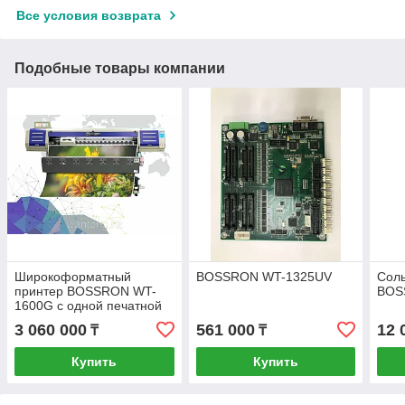
Все условия возврата
Подобные товары компании
Широкоформатный
BOSSRON WT-1325UV
Соль
принтер BOSSRON WT-
BOS
1600G с одной печатной
головкой (DX7)
3 060 000
561 000
12 
₸
₸
Купить
Купить