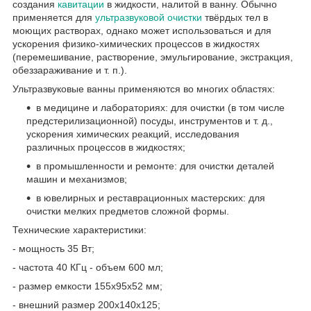
создания
кавитации
в жидкости, налитой в ванну. Обычно
применяется для
ультразвуковой очистки
твёрдых тел в
моющих растворах, однако может использоваться и для
ускорения физико-химических процессов в жидкостях
(перемешивание, растворение, эмульгирование, экстракция,
обеззараживание и т. п.).
Ультразвуковые ванны применяются во многих областях:
в медицине и лабораториях: для очистки (в том числе
предстерилизационной) посуды, инструментов и т. д.,
ускорения химических реакций, исследования
различных процессов в жидкостях;
в промышленности и ремонте: для очистки деталей
машин и механизмов;
в ювелирных и реставрационных мастерских: для
очистки мелких предметов сложной формы.
Технические характеристики:
- мощность 35 Вт;
- частота 40 КГц - объем 600 мл;
- размер емкости 155x95x52 мм;
- внешний размер 200x140x125;