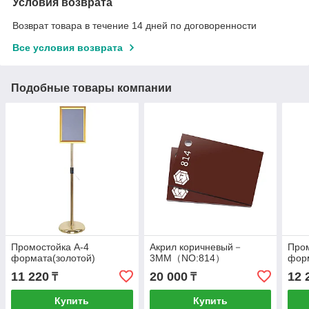
Условия возврата
Возврат товара в течение 14 дней по договоренности
Все условия возврата
Подобные товары компании
Промостойка А-4
Акрил коричневый－
Пром
формата(золотой)
3MM（NO:814）
фор
11 220
20 000
12 
₸
₸
Купить
Купить