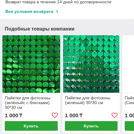
Возврат товара в течение 14 дней по договоренности
Все условия возврата
Подобные товары компании
Пайетки для фотозоны
Пайетки для фотозоны
Пайе
(зелёныйс с блесками)
(зелёный) 30*30 см
(Син
30*30 см
1 000
1 000
1 0
₸
₸
Купить
Купить