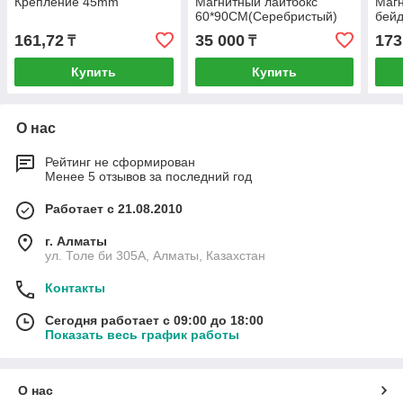
Крепление 45mm
Магнитный лайтбокс
Магн
60*90CM(Серебристый)
бей
161,72
35 000
173
₸
₸
Купить
Купить
О нас
Рейтинг не сформирован
Менее 5 отзывов за последний год
Работает с 21.08.2010
г. Алматы
ул. Толе би 305А, Алматы, Казахстан
Контакты
Сегодня работает с 09:00 до 18:00
Показать весь график работы
О нас