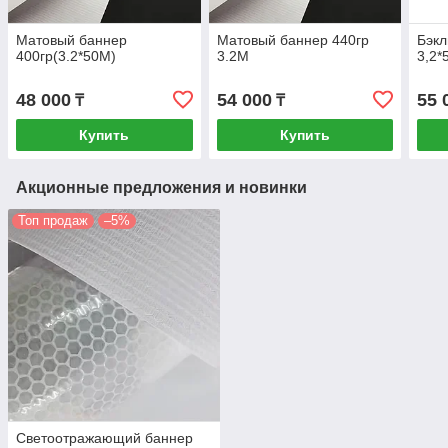
Матовый баннер
Матовый баннер 440гр
Бэкл
400гр(3.2*50M)
3.2M
3,2*
48 000
54 000
55 
₸
₸
Купить
Купить
Акционные предложения и новинки
Топ продаж
–5%
Светоотражающий баннер