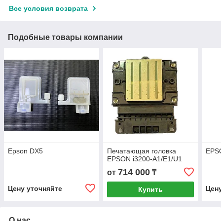
Все условия возврата
Подобные товары компании
Epson DX5
Печатающая головка
EPS
EPSON i3200-A1/E1/U1
714 000
от
₸
Цену уточняйте
Цен
Купить
О нас