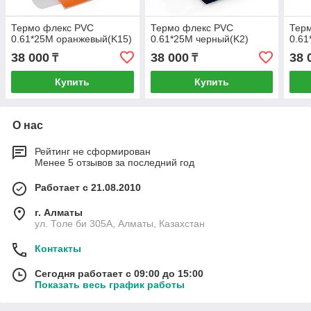
Термо флекс PVC
Термо флекс PVC
Тер
0.61*25M оранжевый(K15)
0.61*25M черный(K2)
0.61
38 000
38 000
38 
₸
₸
Купить
Купить
О нас
Рейтинг не сформирован
Менее 5 отзывов за последний год
Работает с 21.08.2010
г. Алматы
ул. Толе би 305А, Алматы, Казахстан
Контакты
Сегодня работает с 09:00 до 15:00
Показать весь график работы