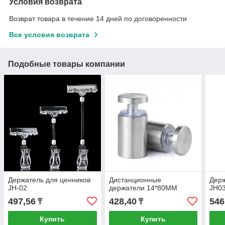
Условия возврата
Возврат товара в течение 14 дней по договоренности
Все условия возврата
Подобные товары компании
Держатель для ценников
Дистанционные
Держ
JH-02
держатели 14*80MM
JH0
497,56
428,40
546
₸
₸
Купить
Купить