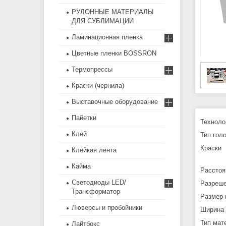
РУЛОННЫЕ МАТЕРИАЛЫ
ДЛЯ СУБЛИМАЦИИ
Ламинационная пленка
Цветные пленки BOSSRON
Термопрессы
Краски (чернила)
Выставочные оборудование
Пайетки
Тех
Клей
Тип 
Кра
Клейкая лента
(си
Кайма
Расст
Светодиоды LED/
Ра
Трансформатор
Ра
Люверсы и пробойники
Ши
Тип 
Лайтбокс