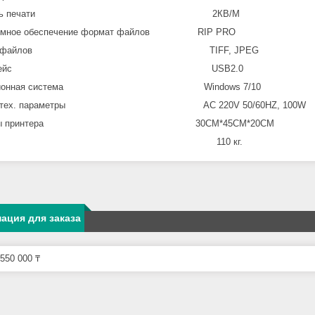
орость печати 2КВ/М
аммное обеспечение формат файлов RIP PRO
рмат файлов TIFF, JPEG
терфейс USB2.0
рационная система Windows 7/10
тротех. параметры АС 220V 50/60HZ, 100W
меры принтера 30CM*45CM*20CM
ес 110 кг.
ация для заказа
550 000 ₸