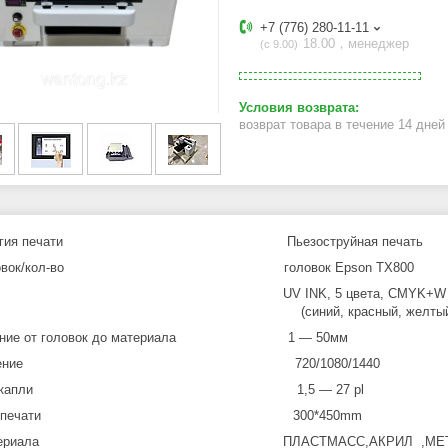
+7 (776) 280-11-11
18.00，менеджер
с 9.00
возврат товара в течение 14 дне
нология печати Пьезоструйная печать
головок/кол-во головок Epson TX800
ски UV INK, 5 цвета, CMYK+W
ний, красный, желтый, черный
ояние от головок до материала 1 — 50мм
зрешение 720/1080/1440
змер капли 1,5 — 27 pl
рина печати 300*450mm
материала ПЛАСТМАСС,АКРИЛ ,МЕТАЛ,АЛЮМИ