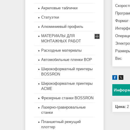
Ск
Акриловые таблички
Прогр
Статуэтки
Фо
Алюминиевый профиль
Ин
МАТЕРИАЛЫ ДЛЯ
Опе
МОНТАЖНЫХ РАБОТ
Элек
Расходные материалы
Раз
В
Автомобильные пленки BOP
Широкоформатный принтеры
BOSSRON
Широкоформатные принтеры
ACME
Информ
Фрезерные станки BOSSRON
Цена:
2 
Лазерно-гравировальные
станки
Планшетный режущий
плоттер