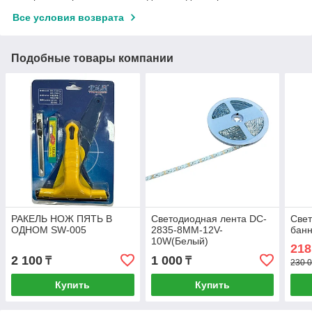
Все условия возврата
Подобные товары компании
РАКЕЛЬ НОЖ ПЯТЬ В
Светодиодная лента DC-
Све
ОДНОМ SW-005
2835-8MM-12V-
банн
10W(Белый)
218
2 100
1 000
₸
₸
230 0
Купить
Купить