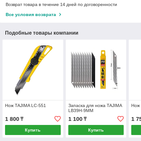
Возврат товара в течение 14 дней по договоренности
Все условия возврата
Подобные товары компании
Нож TAJIMA LC-551
Запаска для ножа TAJIMA
Нож 
LB39H-9MM
1 800
1 100
1 7
₸
₸
Купить
Купить