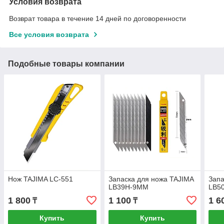
Условия возврата
Возврат товара в течение 14 дней по договоренности
Все условия возврата
Подобные товары компании
Нож TAJIMA LC-551
Запаска для ножа TAJIMA
Запа
LB39H-9MM
LB5
1 800
1 100
1 6
₸
₸
Купить
Купить