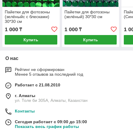
Пайетки для фотозоны
Пайетки для фотозоны
Пайе
(зелёныйс с блесками)
(зелёный) 30*30 см
(Син
30*30 см
1 000
1 000
1 0
₸
₸
Купить
Купить
О нас
Рейтинг не сформирован
Менее 5 отзывов за последний год
Работает с 21.08.2010
г. Алматы
ул. Толе би 305А, Алматы, Казахстан
Контакты
Сегодня работает с 09:00 до 15:00
Показать весь график работы